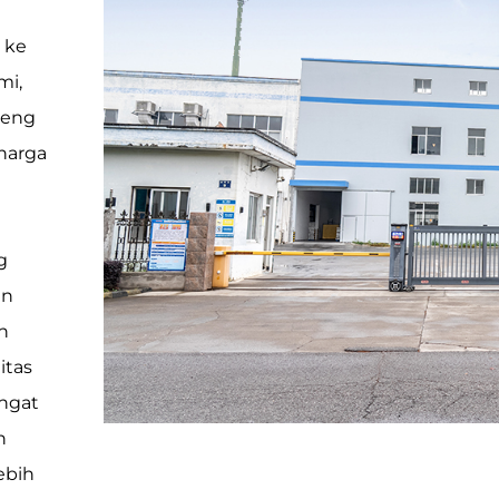
 ke
mi,
seng
harga
g
an
n
itas
ngat
n
ebih