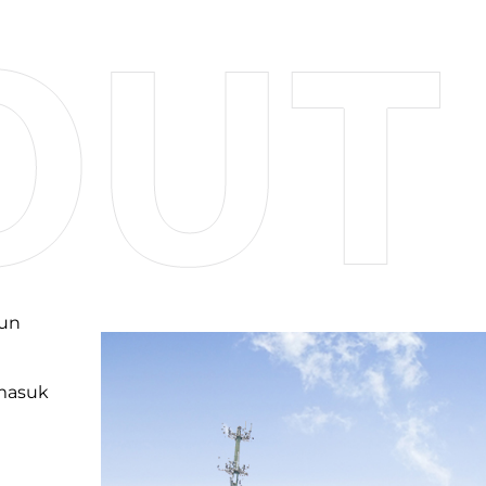
hun
rmasuk