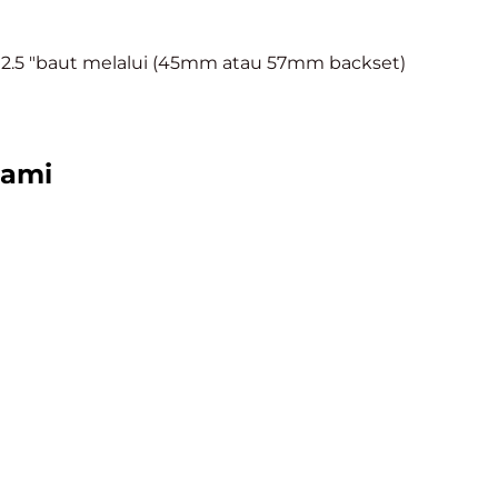
 2.5 "baut melalui (45mm atau 57mm backset)
kami