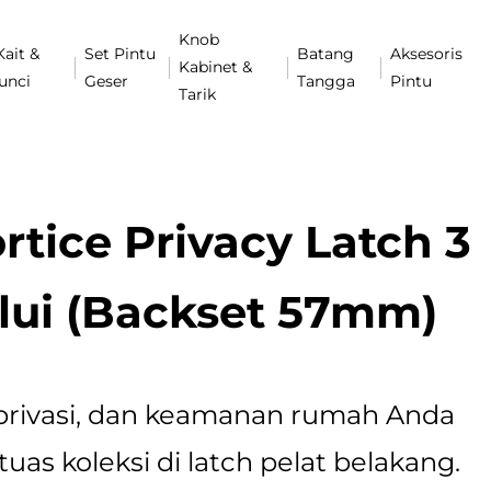
Knob
Kait &
Set Pintu
Batang
Aksesoris
Kabinet &
unci
Geser
Tangga
Pintu
Tarik
rtice Privacy Latch 3
lui (Backset 57mm)
 privasi, dan keamanan rumah Anda
s koleksi di latch pelat belakang.